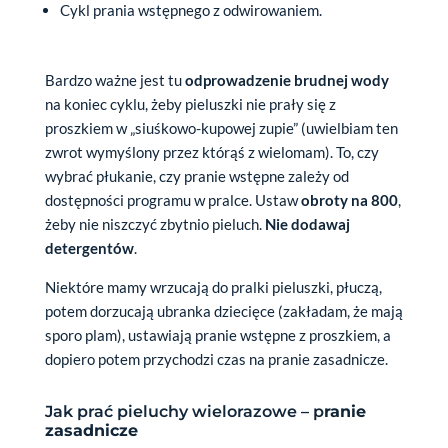
Cykl prania wstępnego z odwirowaniem.
Bardzo ważne jest tu
odprowadzenie brudnej wody
na koniec cyklu, żeby pieluszki nie prały się z
proszkiem w „siuśkowo-kupowej zupie” (uwielbiam ten
zwrot wymyślony przez którąś z wielomam). To, czy
wybrać płukanie, czy pranie wstępne zależy od
dostępności programu w pralce. Ustaw
obroty na 800
,
żeby nie niszczyć zbytnio pieluch.
Nie dodawaj
detergentów
.
Niektóre mamy wrzucają do pralki pieluszki, płuczą,
potem dorzucają ubranka dziecięce (zakładam, że mają
sporo plam), ustawiają pranie wstępne z proszkiem, a
dopiero potem przychodzi czas na pranie zasadnicze.
Jak prać pieluchy wielorazowe – p
ranie
zasadnicze