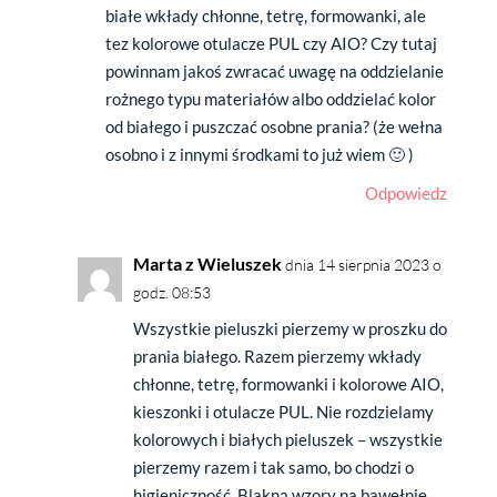
białe wkłady chłonne, tetrę, formowanki, ale
tez kolorowe otulacze PUL czy AIO? Czy tutaj
powinnam jakoś zwracać uwagę na oddzielanie
rożnego typu materiałów albo oddzielać kolor
od białego i puszczać osobne prania? (że wełna
osobno i z innymi środkami to już wiem 🙂 )
Odpowiedz
Marta z Wieluszek
dnia 14 sierpnia 2023 o
godz. 08:53
Wszystkie pieluszki pierzemy w proszku do
prania białego. Razem pierzemy wkłady
chłonne, tetrę, formowanki i kolorowe AIO,
kieszonki i otulacze PUL. Nie rozdzielamy
kolorowych i białych pieluszek – wszystkie
pierzemy razem i tak samo, bo chodzi o
higieniczność. Blakną wzory na bawełnie,