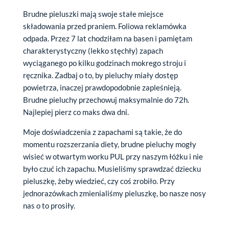
Brudne pieluszki mają swoje stałe miejsce
składowania przed praniem. Foliowa reklamówka
odpada. Przez 7 lat chodziłam na basen i pamiętam
charakterystyczny (lekko stęchły) zapach
wyciąganego po kilku godzinach mokrego stroju i
ręcznika. Zadbaj o to, by pieluchy miały dostęp
powietrza, inaczej prawdopodobnie zapleśnieją.
Brudne pieluchy przechowuj maksymalnie do 72h.
Najlepiej pierz co maks dwa dni.
Moje doświadczenia z zapachami są takie, że do
momentu rozszerzania diety, brudne pieluchy mogły
wisieć w otwartym worku PUL przy naszym łóżku i nie
było czuć ich zapachu. Musieliśmy sprawdzać dziecku
pieluszkę, żeby wiedzieć, czy coś zrobiło. Przy
jednorazówkach zmienialiśmy pieluszkę, bo nasze nosy
nas o to prosiły.